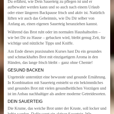
Du erfährst, wie Dein Sauerteig zu pflegen ist und er
aufbewahrt werden kann und so auch nach einem Urlaub
oder einer längeren Backpause frisch und aktiv ist. Natürlich
lüften wir auch das Geheimnis, wie Du Dir selber von
Anfang an, einen eigenen Sauerteig heranziehen kannst.
Während das Brot ruht oder im normalen Haushaltsofen –
wie bei Dir zu Hause – gebacken wird, bleibt genug Zeit, für
wichtige und nützliche Tipps und Kniffe.
Am Ende dieses praxisnahen Kurses hast Du ein gesundes
und schmackhaftes Brot mit einzigartigem Aroma in den
Händen, das lange frisch bleibt – ganz ohne Chemie!
GESUND BACKEN
Urgetreide unterstützt eine bewusste und gesunde Ernährung.
In Kombination mit Sauerteig entsteht so ein bekömmliches
und gesundes Brot mit vielen gesundheitlichen Vorzügen und
ist im Anbau nachhaltiger als andere moderne Getreidesorten.
DEIN SAUERTEIG
Die Krume, das weiche Brot unter der Kruste, soll locker und
luftig werden. Dafür sorgt ein aktiver Sauerteig. Wir